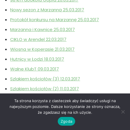
Nowy sezon z Marzanną 25.03.2017
Protokół konkursu na Marzannę 25.03.2017
Marzanna i Kawnice 25.03.2017
CIKLO w Arendel 22.03.2017
Wiosna w Koperasie 21.03.2017
Hutnicy w Łodzi 18.03.2017
Walne KlubT 09.03.2017
Szlakiem kościołów (3) 12.03.2017
Szlakiem kościołów (2) 11.03.2017
Szlakiem kościołów (1) 05.03.2017
Ta strona korzysta z ciasteczek aby świadczyć usługi na
najwyższym poziomie. Dalsze korzystanie ze strony oznacza,
Rowerem do Kościelca 04.03.2017
że zgadzasz się na ich użycie.
Po Kwiatek do Kościelca 04.03.2017
Zgoda
Karnawał CIKLO Bicz 28.02.2017