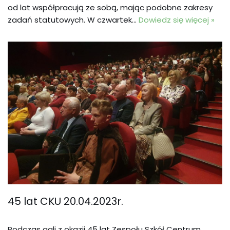
od lat współpracują ze sobą, mając podobne zakresy
zadań statutowych. W czwartek…
Dowiedz się więcej »
45 lat CKU 20.04.2023r.
Podczas gali z okazji 45 lat Zespołu Szkół Centrum