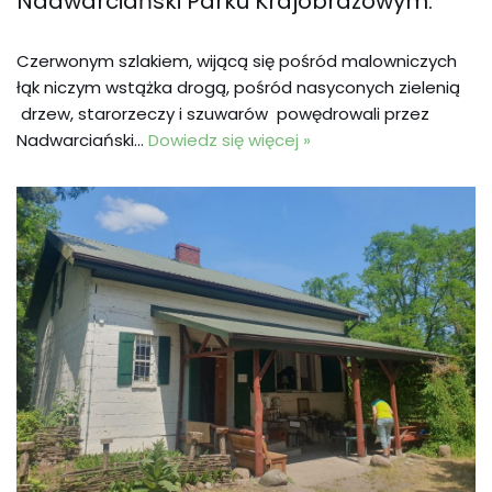
Nadwarciański Parku Krajobrazowym.
Czerwonym szlakiem, wijącą się pośród malowniczych
łąk niczym wstążka drogą, pośród nasyconych zielenią
drzew, starorzeczy i szuwarów powędrowali przez
Nadwarciański…
Dowiedz się więcej »