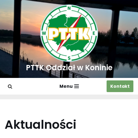
Przejdź
do
treści
PTTK Oddział w Koninie
Menu
Kontakt
Aktualności