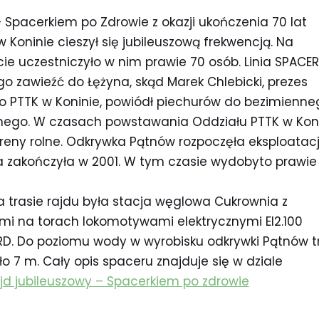
 Spacerkiem po Zdrowie z okazji ukończenia 70 lat
w Koninie cieszył się jubileuszową frekwencją. Na
ie uczestniczyło w nim prawie 70 osób. Linia SPACER
o zawieźć do Łężyna, skąd Marek Chlebicki, prezes
o PTTK w Koninie, powiódł piechurów do bezimienne
anego. W czasach powstawania Oddziału PTTK w Kon
tereny rolne. Odkrywka Pątnów rozpoczęła eksploatac
 a zakończyła w 2001. W tym czasie wydobyto prawie
a trasie rajdu była stacja węglowa Cukrownia z
ymi na torach lokomotywami elektrycznymi El2.100
RD. Do poziomu wody w wyrobisku odkrywki Pątnów t
ło 7 m. Cały opis spaceru znajduje się w dziale
ajd jubileuszowy – Spacerkiem po zdrowie