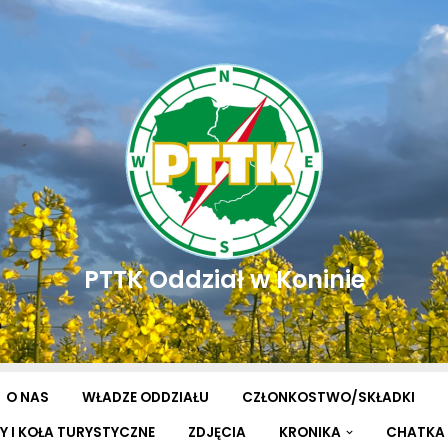
PTTK Oddział w Koninie
O NAS
WŁADZE ODDZIAŁU
CZŁONKOSTWO/SKŁADKI
Y I KOŁA TURYSTYCZNE
ZDJĘCIA
KRONIKA
CHATKA