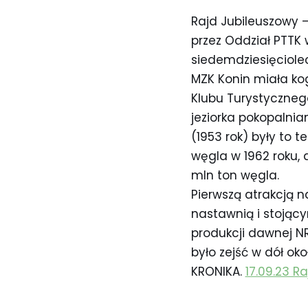
Rajd Jubileuszowy –
przez Oddział PTTK 
siedemdziesięciolec
MZK Konin miała kog
Klubu Turystyczneg
jeziorka pokopalni
(1953 rok) były to 
węgla w 1962 roku,
mln ton węgla.
Pierwszą atrakcją n
nastawnią i stojąc
produkcji dawnej N
było zejść w dół oko
KRONIKA.
17.09.23 R