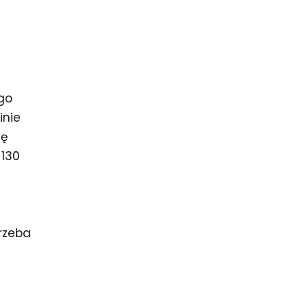
go
inie
ję
 130
rzeba