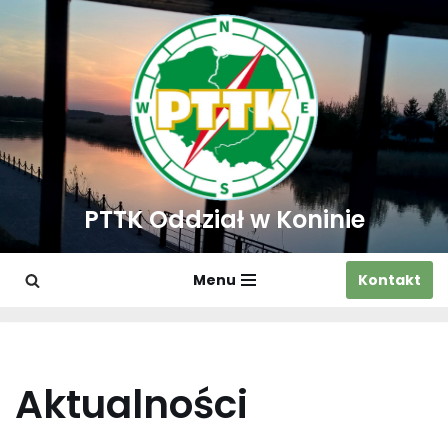
Przejdź
do
treści
PTTK Oddział w Koninie
Menu
Kontakt
Aktualności