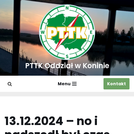
Przejdź
do
treści
PTTK Oddział w Koninie
Menu
Kontakt
13.12.2024 – no i