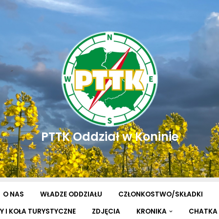
PTTK Oddział w Koninie
O NAS
WŁADZE ODDZIAŁU
CZŁONKOSTWO/SKŁADKI
Y I KOŁA TURYSTYCZNE
ZDJĘCIA
KRONIKA
CHATKA