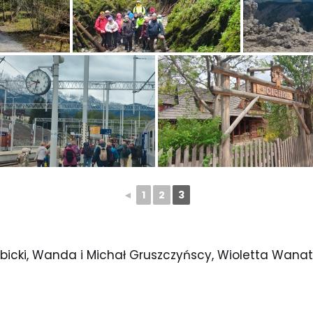
◄
1
2
3
bicki, Wanda i Michał Gruszczyńscy, Wioletta Wana