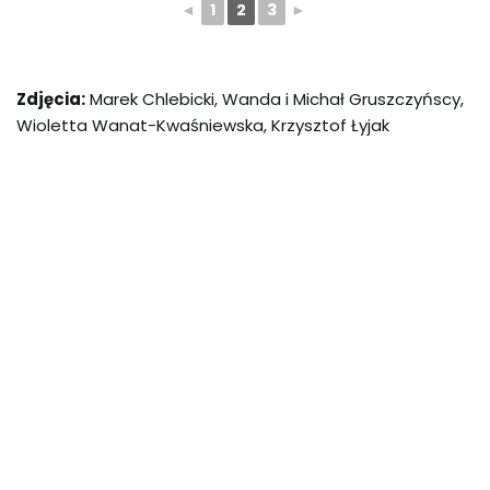
◄
1
2
3
►
Zdjęcia:
Marek Chlebicki, Wanda i Michał Gruszczyńscy,
Wioletta Wanat-Kwaśniewska, Krzysztof Łyjak