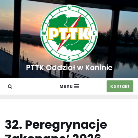
Przejdź
do
treści
PTTK Oddział w Koninie
Menu
Kontakt
32. Peregrynacje