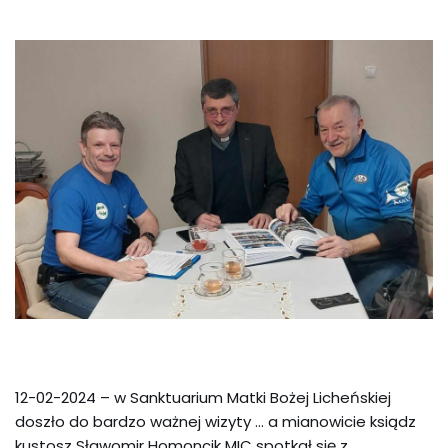
12-02-2024 – w Sanktuarium Matki Bożej Licheńskiej
doszło do bardzo ważnej wizyty … a mianowicie ksiądz
kustosz Sławomir Homoncik MIC spotkał się z