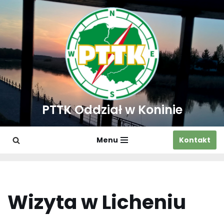
Przejdź
do
treści
PTTK Oddział w Koninie
Menu
Kontakt
Wizyta w Licheniu