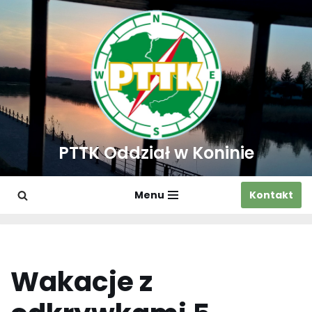
Przejdź
do
treści
PTTK Oddział w Koninie
Menu
Kontakt
Wakacje z