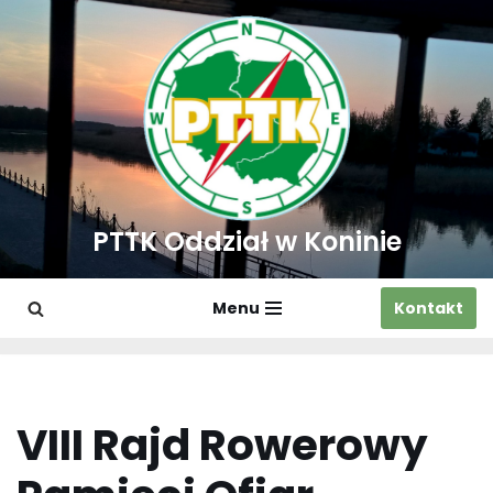
Przejdź
do
treści
PTTK Oddział w Koninie
Menu
Kontakt
VIII Rajd Rowerowy