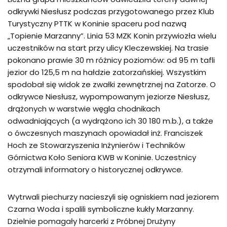
odkrywki Niesłusz podczas przygotowanego przez Klub
Turystyczny PTTK w Koninie spaceru pod nazwą
„Topienie Marzanny”. Linia 53 MZK Konin przywiozła wielu
uczestników na start przy ulicy Kleczewskiej. Na trasie
pokonano prawie 30 m różnicy poziomów: od 95 m tafli
jezior do 125,5 m na hałdzie zatorzańskiej. Wszystkim
spodobał się widok ze zwałki zewnętrznej na Zatorze. O
odkrywce Niesłusz, wypompowanym jeziorze Niesłusz,
drążonych w warstwie węgla chodnikach
odwadniających (a wydrążono ich 30 180 m.b.), a także
o ówczesnych maszynach opowiadał inż. Franciszek
Hoch ze Stowarzyszenia Inżynierów i Techników
Górnictwa Koło Seniora KWB w Koninie. Uczestnicy
otrzymali informatory o historycznej odkrywce.
Wytrwali piechurzy nacieszyli się ogniskiem nad jeziorem
Czarna Woda i spalili symboliczne kukły Marzanny.
Dzielnie pomagały harcerki z Próbnej Drużyny