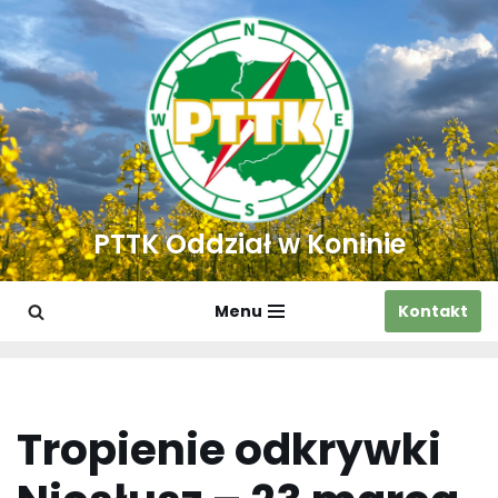
Przejdź
do
treści
PTTK Oddział w Koninie
Menu
Kontakt
Tropienie odkrywki