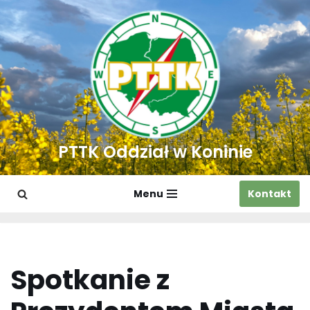
Przejdź
do
treści
PTTK Oddział w Koninie
Menu
Kontakt
Spotkanie z