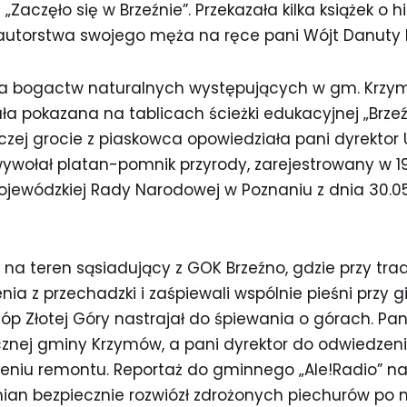
 „Zaczęło się w Brzeźnie”. Przekazała kilka książek o h
 autorstwa swojego męża na ręce pani Wójt Danuty 
ia bogactw naturalnych występujących w gm. Krzym
a pokazana na tablicach ścieżki edukacyjnej „Brze
czej grocie z piaskowca opowiedziała pani dyrektor 
ywołał platan-pomnik przyrody, zarejestrowany w 19
jewódzkiej Rady Narodowej w Poznaniu z dnia 30.05.
ę na teren sąsiadujący z GOK Brzeźno, gdzie przy tr
a z przechadzki i zaśpiewali wspólnie pieśni przy git
tóp Złotej Góry nastrajał do śpiewania o górach. Pan
cznej gminy Krzymów, a pani dyrektor do odwiedzeni
zeniu remontu. Reportaż do gminnego „Ale!Radio” n
ian bezpiecznie rozwiózł zdrożonych piechurów po