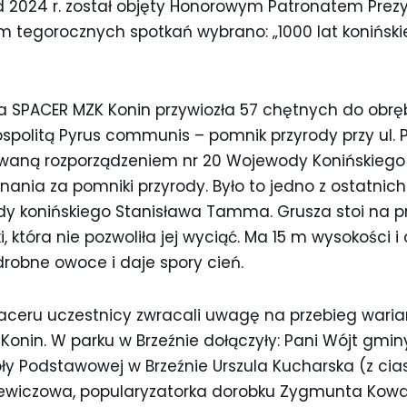
od 2024 r. został objęty Honorowym Patronatem Prez
tegorocznych spotkań wybrano: „1000 lat koniński
inia SPACER MZK Konin przywiozła 57 chętnych do obrę
ospolitą Pyrus communis – pomnik przyrody przy ul. 
rowaną rozporządzeniem nr 20 Wojewody Konińskiego 
uznania za pomniki przyrody. Było to jedno z ostatnic
y konińskiego Stanisława Tamma. Grusza stoi na p
i, która nie pozwoliła jej wyciąć. Ma 15 m wysokości
drobne owoce i daje spory cień.
paceru uczestnicy zwracali uwagę na przebieg wari
ek-Konin. W parku w Brzeźnie dołączyły: Pani Wójt g
oły Podstawowej w Brzeźnie Urszula Kucharska (z cia
wiczowa, popularyzatorka dorobku Zygmunta Kowalc