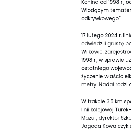
Konina od 1998 r., 
Wiodącym tematem 
odkrywkowego”.
17 lutego 2024 r. l
odwiedzili gruszę p
Wilkowie, zarejest
1998 r., w sprawie 
ostatniego wojewod
życzenie właścicielk
metry. Nadal rodzi 
W trakcie 3,5 km s
linii kolejowej Tur
Mazur, dyrektor Szk
Jagoda Kowalczykie