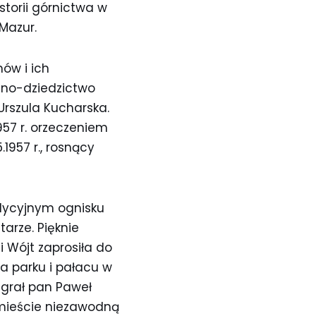
istorii górnictwa w
Mazur.
ów i ich
źno-dziedzictwo
Urszula Kucharska.
57 r. orzeczeniem
1957 r., rosnący
adycyjnym ognisku
arze. Pięknie
i Wójt zaprosiła do
a parku i pałacu w
agrał pan Paweł
 mieście niezawodną