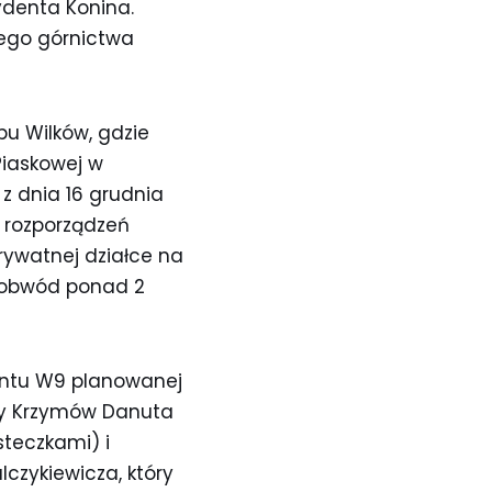
ydenta Konina.
ego górnictwa
bu Wilków, gdzie
Piaskowej w
z dnia 16 grudnia
h rozporządzeń
rywatnej działce na
 i obwód ponad 2
antu W9 planowanej
miny Krzymów Danuta
steczkami) i
zykiewicza, który