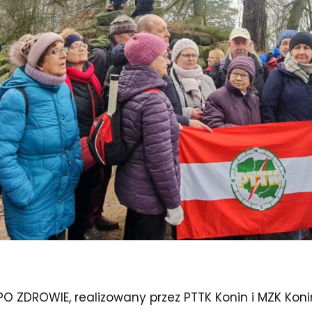
 PO ZDROWIE, realizowany przez PTTK Konin i MZK Ko