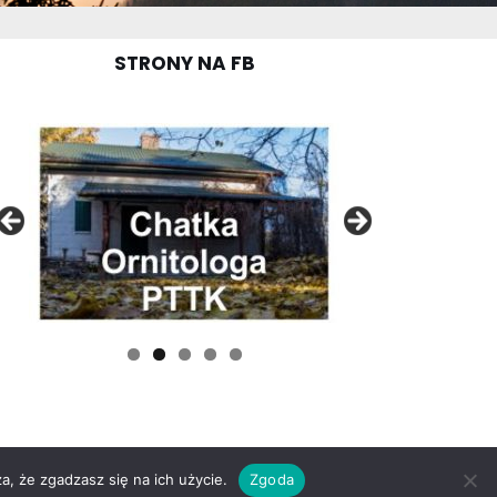
STRONY NA FB
a, że zgadzasz się na ich użycie.
Zgoda