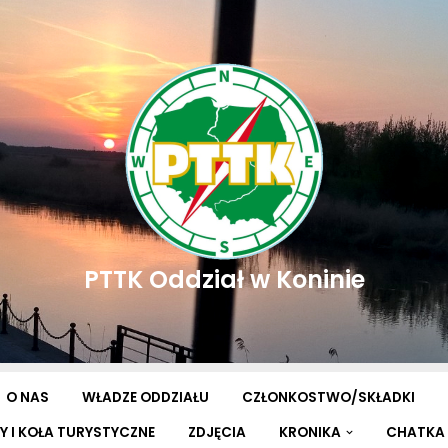
PTTK Oddział w Koninie
O NAS
WŁADZE ODDZIAŁU
CZŁONKOSTWO/SKŁADKI
Y I KOŁA TURYSTYCZNE
ZDJĘCIA
KRONIKA
CHATKA