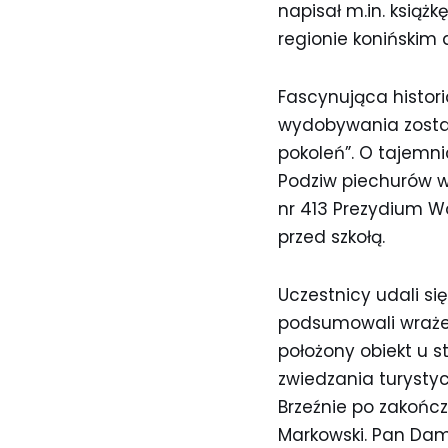
napisał m.in. książkę
regionie konińskim
Fascynująca histor
wydobywania został
pokoleń”. O tajemni
Podziw piechurów w
nr 413 Prezydium Wo
przed szkołą.
Uczestnicy udali si
podsumowali wrażeni
położony obiekt u s
zwiedzania turysty
Brzeźnie po zakońc
Markowski. Pan Dam