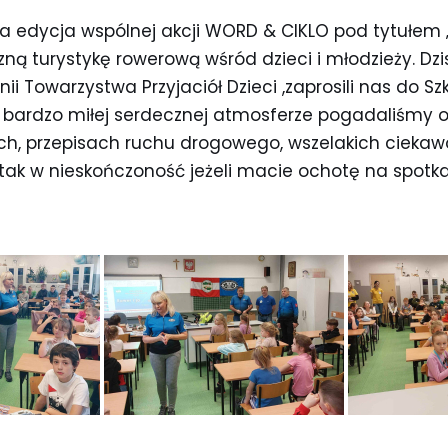
a edycja wspólnej akcji WORD & CIKLO pod tytułem „
ą turystykę rowerową wśród dzieci i młodzieży. Dzis
onii Towarzystwa Przyjaciół Dzieci ,zaprosili nas do 
w bardzo miłej serdecznej atmosferze pogadaliśmy
h, przepisach ruchu drogowego, wszelakich ciekawo
 tak w nieskończoność jeżeli macie ochotę na spotka