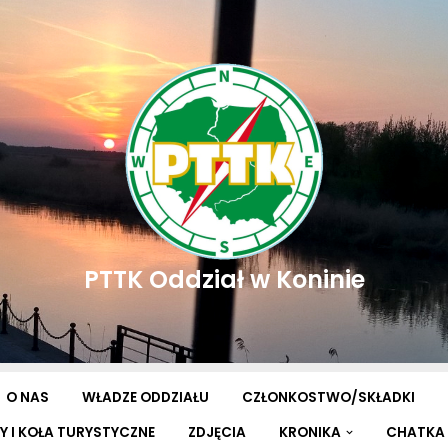
PTTK Oddział w Koninie
O NAS
WŁADZE ODDZIAŁU
CZŁONKOSTWO/SKŁADKI
Y I KOŁA TURYSTYCZNE
ZDJĘCIA
KRONIKA
CHATKA