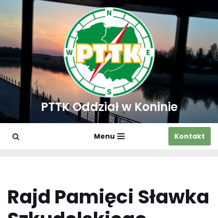
Przejdź
do
treści
PTTK Oddział w Koninie
Menu
Kontakt
Rajd Pamięci Sławka