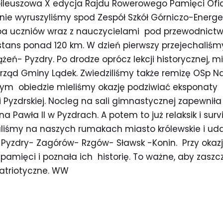
bileuszowa X edycja Rajdu Rowerowego Pamięci Ofia
jnie wyruszyliśmy spod Zespół Szkół Górniczo-Energ
upa uczniów wraz z nauczycielami pod przewodnict
tans ponad 120 km. W dzień pierwszy przejechaliśmy
ążeń- Pyzdry. Po drodze oprócz lekcji historycznej, 
rząd Gminy Lądek. Zwiedziliśmy także remizę OSp N
znym obiedzie mieliśmy okazję podziwiać ekspona
 Pyzdrskiej. Nocleg na sali gimnastycznej zapewnił
 Pawła II w Pyzdrach. A potem to już relaksik i su
aliśmy na naszych rumakach miasto królewskie i uda
 Pyzdry- Zagórów- Rzgów- Sławsk -Konin. Przy okazj
pamięci i poznała ich historię. To ważne, aby zasz
atriotyczne. WW