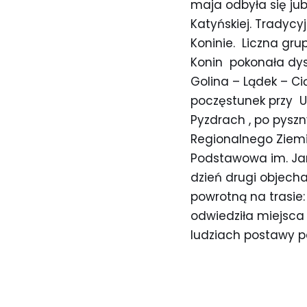
maja odbyła się ju
Katyńskiej. Tradycy
Koninie. Liczna gr
Konin pokonała dys
Golina – Lądek – Ci
poczęstunek przy U
Pyzdrach , po pys
Regionalnego Ziemi
Podstawowa im. Jana
dzień drugi objech
powrotną na trasie:
odwiedziła miejsca 
ludziach postawy p