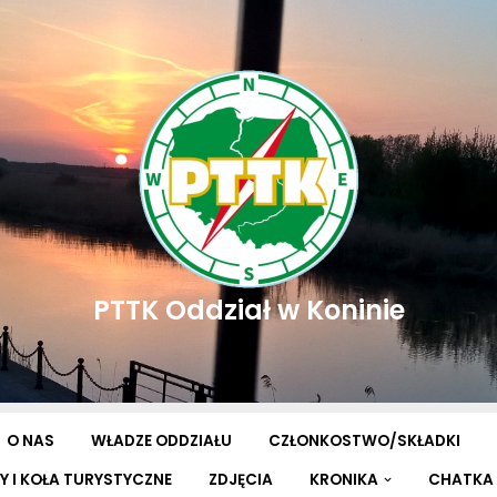
PTTK Oddział w Koninie
O NAS
WŁADZE ODDZIAŁU
CZŁONKOSTWO/SKŁADKI
Y I KOŁA TURYSTYCZNE
ZDJĘCIA
KRONIKA
CHATKA