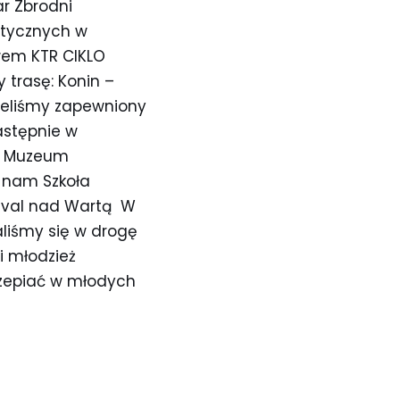
r Zbrodni
etycznych w
wem KTR CIKLO
 trasę: Konin –
mieliśmy zapewniony
astępnie w
ty Muzeum
a nam Szkoła
rvival nad Wartą W
liśmy się w drogę
i młodzież
czepiać w młodych