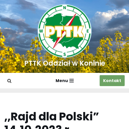
Przejdź
do
treści
PTTK Oddział w Koninie
Menu
Kontakt
,,Rajd dla Polski”