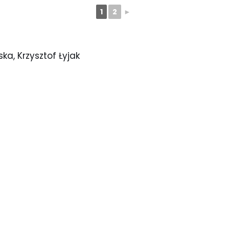
1
2
►
ka, Krzysztof Łyjak