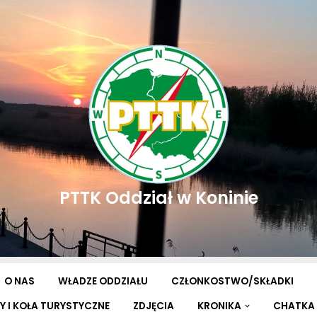
PTTK Oddział w Koninie
O NAS
WŁADZE ODDZIAŁU
CZŁONKOSTWO/SKŁADKI
Y I KOŁA TURYSTYCZNE
ZDJĘCIA
KRONIKA
CHATKA