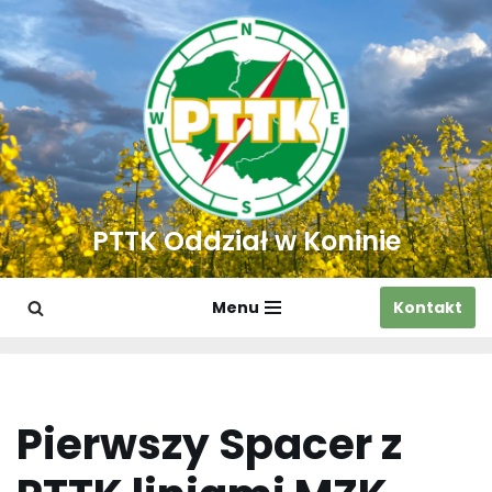
Przejdź
do
treści
PTTK Oddział w Koninie
Menu
Kontakt
Pierwszy Spacer z