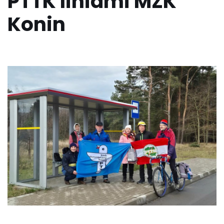
PTTK liniami MZK
Konin