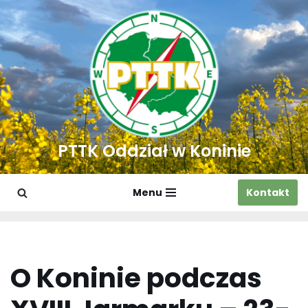
Przejdź
do
treści
PTTK Oddział w Koninie
Menu
Kontakt
O Koninie podczas