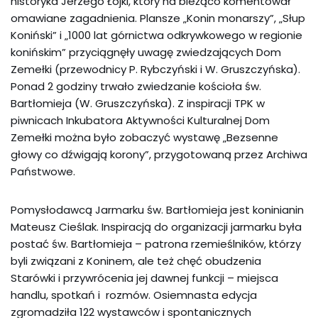
historyka Jerzego Łojki, który na bieżąco komentował
omawiane zagadnienia. Plansze „Konin monarszy”, „Słup
Koniński” i „1000 lat górnictwa odkrywkowego w regionie
konińskim” przyciągnęły uwagę zwiedzających Dom
Zemełki (przewodnicy P. Rybczyński i W. Gruszczyńska).
Ponad 2 godziny trwało zwiedzanie kościoła św.
Bartłomieja (W. Gruszczyńska). Z inspiracji TPK w
piwnicach Inkubatora Aktywności Kulturalnej Dom
Zemełki można było zobaczyć wystawę „Bezsenne
głowy co dźwigają korony”, przygotowaną przez Archiwa
Państwowe.
Pomysłodawcą Jarmarku św. Bartłomieja jest koninianin
Mateusz Cieślak. Inspiracją do organizacji jarmarku była
postać św. Bartłomieja – patrona rzemieślników, którzy
byli związani z Koninem, ale też chęć obudzenia
Starówki i przywrócenia jej dawnej funkcji – miejsca
handlu, spotkań i rozmów. Osiemnasta edycja
zgromadziła 122 wystawców i spontanicznych