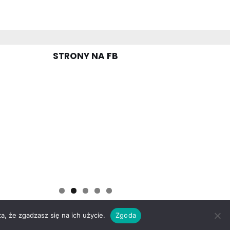
STRONY NA FB
a, że zgadzasz się na ich użycie.
Zgoda