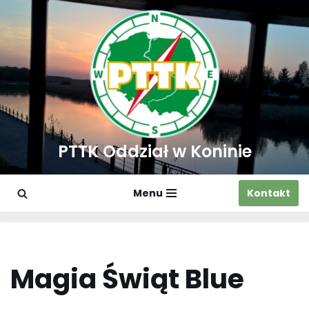
Przejdź
do
treści
PTTK Oddział w Koninie
Menu
Kontakt
Magia Świąt Blue