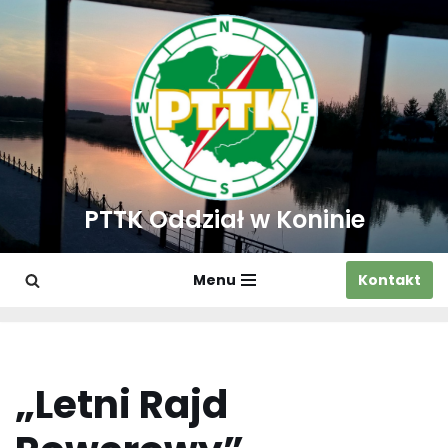
Przejdź
do
treści
PTTK Oddział w Koninie
Menu
Kontakt
„Letni Rajd