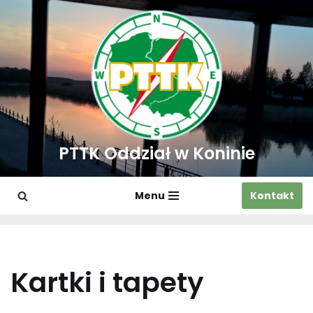
Przejdź
do
treści
PTTK Oddział w Koninie
Menu
Kontakt
Kartki i tapety