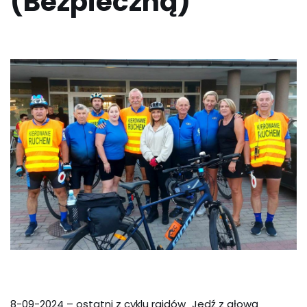
(Bezpieczną)”
8-09-2024 – ostatni z cyklu rajdów „Jedź z głową