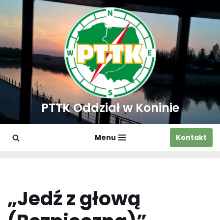
Przejdź
do
treści
PTTK Oddział w Koninie
Menu
Kontakt
„Jedź z głową