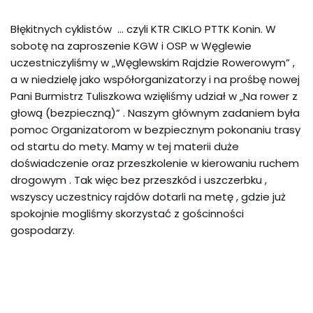
Błękitnych cyklistów … czyli KTR CIKLO PTTK Konin. W
sobotę na zaproszenie KGW i OSP w Węglewie
uczestniczyliśmy w „Węglewskim Rajdzie Rowerowym” ,
a w niedzielę jako współorganizatorzy i na prośbę nowej
Pani Burmistrz Tuliszkowa wzięliśmy udział w „Na rower z
głową (bezpieczną)” . Naszym głównym zadaniem była
pomoc Organizatorom w bezpiecznym pokonaniu trasy
od startu do mety. Mamy w tej materii duże
doświadczenie oraz przeszkolenie w kierowaniu ruchem
drogowym . Tak więc bez przeszkód i uszczerbku ,
wszyscy uczestnicy rajdów dotarli na metę , gdzie już
spokojnie mogliśmy skorzystać z gościnności
gospodarzy.