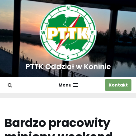
Przejdź
do
treści
PTTK Oddział w Koninie
Menu
Kontakt
Bardzo pracowity