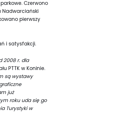
e parkowe. Czerwono
 a Nadwarciański
akowano pierwszy
 i satysfakcji.
 2008 r. dla
ału PTTK w Koninie.
em są wystawy
graficzne
am już
ym roku uda się go
a Turystyki w