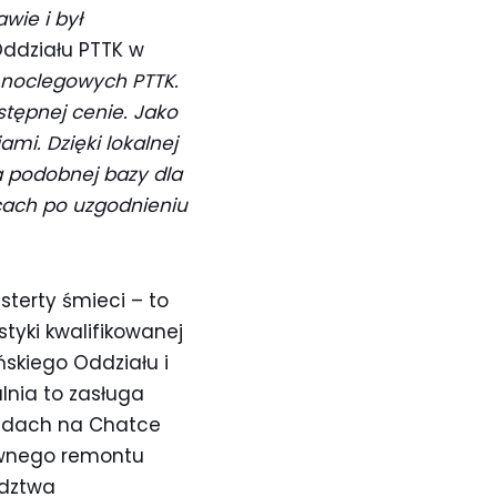
wie i był
Oddziału PTTK w
w noclegowych PTTK.
tępnej cenie. Jako
mi. Dzięki lokalnej
a podobnej bazy dla
ącach po uzgodnieniu
sterty śmieci – to
tyki kwalifikowanej
skiego Oddziału i
lnia to zasługa
y dach na Chatce
townego remontu
ództwa