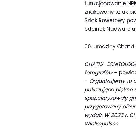
funkcjonowanie NPK.
znakowany szlak pie
Szlak Rowerowy pow
odcinek Nadwarciańs
30. urodziny Chatki
CHATKA ORNITOLOGA P
fotografów
– powied
–
Organizujemy tu o
pokazujące piękno 
spopularyzowały gm
przygotowany albu
wydać.
W 2023 r. C
Wielkopolsce.