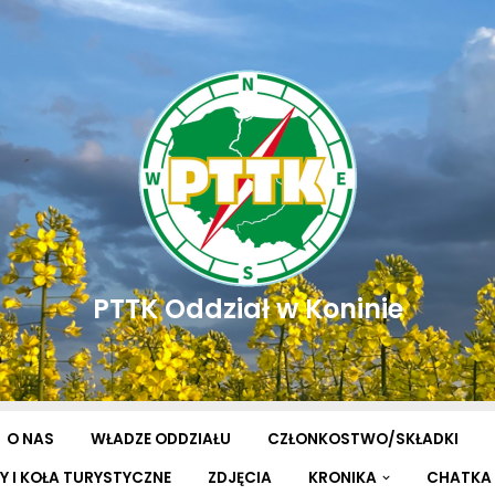
PTTK Oddział w Koninie
O NAS
WŁADZE ODDZIAŁU
CZŁONKOSTWO/SKŁADKI
Y I KOŁA TURYSTYCZNE
ZDJĘCIA
KRONIKA
CHATKA