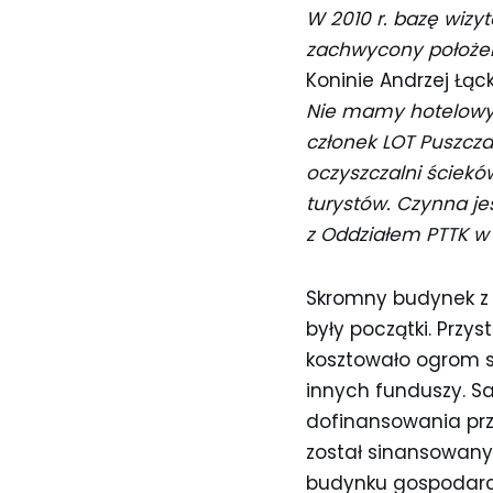
W 2010 r. bazę wizy
zachwycony położe
Koninie Andrzej Łąck
Nie mamy hotelowyc
członek LOT Puszcza
oczyszczalni ściekó
turystów. Czynna je
z Oddziałem PTTK w
Skromny budynek z p
były początki. Przy
kosztowało ogrom s
innych funduszy. S
dofinansowania prz
został sinansowany
budynku gospodarc