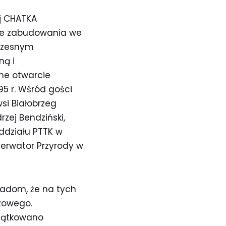
ej CHATKA
ne zabudowania we
czesnym
ną i
lne otwarcie
95 r. Wśród gości
wsi Białobrzeg
zej Bendziński,
Oddziału PTTK w
nserwator Przyrody w
wiadom, że na tych
zowego.
czątkowano