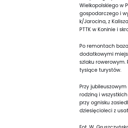
Wielkopolskiego w P
gospodarczego i wy
k/Jarocina, z Kalisz
PTTK w Koninie i sk
Po remontach baza 
dodatkowymi miejsc
szlaku rowerowym. 
tysiące turystów.
Przy jubileuszowym 
rodziną i wszystkic
przy ognisku zasied
dziesięcioleci z u
Fot. W. Gruszczyńska