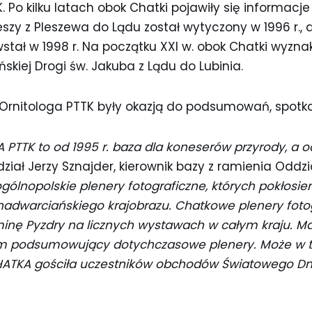
 Po kilku latach obok Chatki pojawiły się informacj
szy z Pleszewa do Lądu został wytyczony w 1996 r.,
stał w 1998 r. Na początku XXI w. obok Chatki wyzn
kiej Drogi św. Jakuba z Lądu do Lubinia.
 Ornitologa PTTK były okazją do podsumowań, spotkań
TTK to od 1995 r. baza dla koneserów przyrody, a od
ział Jerzy Sznajder, kierownik bazy z ramienia Oddzi
gólnopolskie plenery fotograficzne, których pokłosi
nadwarciańskiego krajobrazu. Chatkowe plenery foto
inę Pyzdry na licznych wystawach w całym kraju. M
m podsumowujący dotychczasowe plenery. Może w t
HATKA gościła uczestników obchodów Światowego Dni