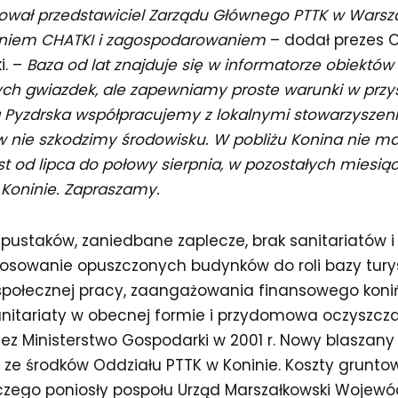
tował przedstawiciel Zarządu Głównego PTTK w Warsza
niem CHATKI i zagospodarowaniem
– dodał prezes 
i. –
Baza od lat znajduje się w informatorze obiektó
h gwiazdek, ale zapewniamy proste warunki w przys
 Pyzdrska współpracujemy z lokalnymi stowarzyszenia
w nie szkodzimy środowisku. W pobliżu Konina nie m
st od lipca do połowy sierpnia, w pozostałych miesi
 Koninie. Zapraszamy.
ustaków, zaniedbane zaplecze, brak sanitariatów i 
stosowanie opuszczonych budynków do roli bazy turys
połecznej pracy, zaangażowania finansowego koniń
anitariaty w obecnej formie i przydomowa oczyszcza
ez Ministerstwo Gospodarki w 2001 r. Nowy blaszan
 ze środków Oddziału PTTK w Koninie. Koszty grun
zego poniosły pospołu Urząd Marszałkowski Wojew