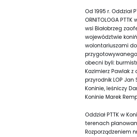
Od 1995 r. Oddział 
ORNITOLOGA PTTK w
wsi Białobrzeg za
województwie konińsk
wolontariuszami dop
przygotowywanego w 
obecni byli: burmist
Kazimierz Pawlak z 
przyrodnik LOP Jan 
Koninie, leśniczy D
Koninie Marek Rempi
Oddział PTTK w Koni
terenach planowane
Rozporządzeniem nr