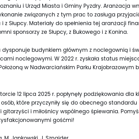
oznaniu i Urząd Miasta i Gminy Pyzdry. Aranżacja w
konanie związanych z tym prac to zasługa przyjació
a i z Słupcy. Materiały do spełnienia tej aranżacji fi
romni sponsorzy ze Słupcy, z Bukowego i z Konina.
dysponuje budynkiem głównym z noclegownią i świ
ami noclegowymi. W 2022 r. zyskała status miejsc
Położoną w Nadwarciańskim Parku Krajobrazowym b
torcie 12 lipca 2025 r. popłynęły podziękowania dla k
h osób, które przyczyniły się do obecnego standardu
li gitarzyści i miłośnicy wspólnego śpiewania. Pomy
satysfakcjonowanymi gośćmi!
, M. Jankowski, J. Sznajder