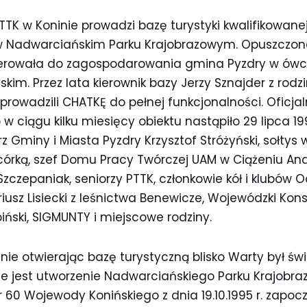
PTTK w Koninie prowadzi bazę turystyki kwalifikowan
 Nadwarciańskim Parku Krajobrazowym. Opuszczo
oferowała do zagospodarowania gmina Pyzdry w ów
im. Przez lata kierownik bazy Jerzy Sznajder z rodzi
rowadzili CHATKĘ do pełnej funkcjonalności. Oficja
ciągu kilku miesięcy obiektu nastąpiło 29 lipca 19
rz Gminy i Miasta Pyzdry Krzysztof Stróżyński, sołtys 
córką, szef Domu Pracy Twórczej UAM w Ciążeniu Andr
Szczepaniak, seniorzy PTTK, członkowie kół i klubów 
ariusz Lisiecki z leśnictwa Benewicze, Wojewódzki Ko
ński, SIGMUNTY i miejscowe rodziny.
nie otwierając bazę turystyczną blisko Warty był ś
 jest utworzenie Nadwarciańskiego Parku Krajobra
 60 Wojewody Konińskiego z dnia 19.10.1995 r. zapo