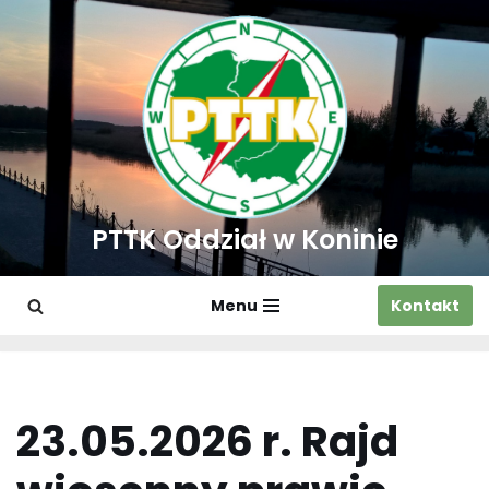
Przejdź
do
treści
PTTK Oddział w Koninie
Menu
Kontakt
23.05.2026 r. Rajd