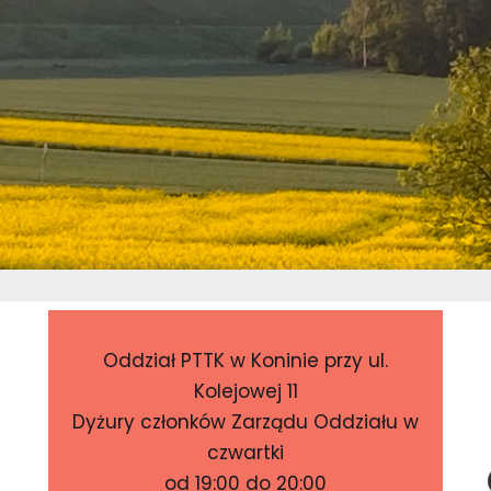
Oddział PTTK w Koninie przy ul.
Kolejowej 11
Dyżury członków Zarządu Oddziału w
czwartki
od 19:00 do 20:00