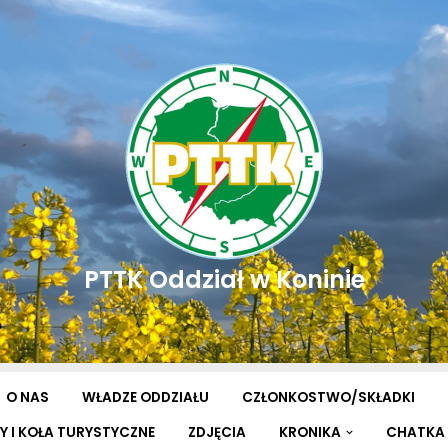
PTTK Oddział w Koninie
O NAS
WŁADZE ODDZIAŁU
CZŁONKOSTWO/SKŁADKI
Y I KOŁA TURYSTYCZNE
ZDJĘCIA
KRONIKA
CHATKA