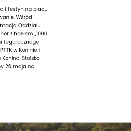
 i festyn na placu
owanie. Wśród
entacja Oddziału
aner z hasłem „1000
ni tegorocznego
PTTK w Koninie i
Konina. Stoisko
my 26 maja na